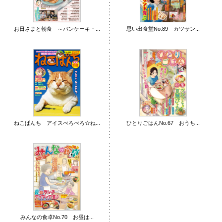
お日さまと朝食 ～パンケーキ・...
思い出食堂No.89 カツサン...
ねこぱんち アイスぺろぺろ☆ね...
ひとりごはんNo.67 おうち...
みんなの食卓No.70 お昼は...