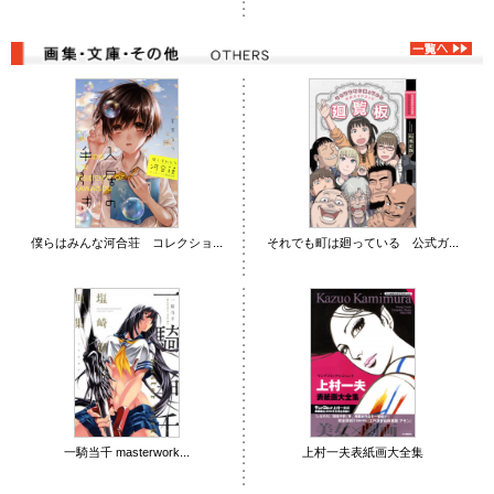
僕らはみんな河合荘 コレクショ...
それでも町は廻っている 公式ガ...
一騎当千 masterwork...
上村一夫表紙画大全集