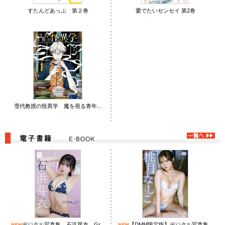
すたんどあっぷ 第２巻
愛でたいセンセイ 第2巻
雪代教授の怪異学 魔を視る青年...
デジタル写真集 石浜芽衣 Gr...
【DMM限定版】デジタル写真集...