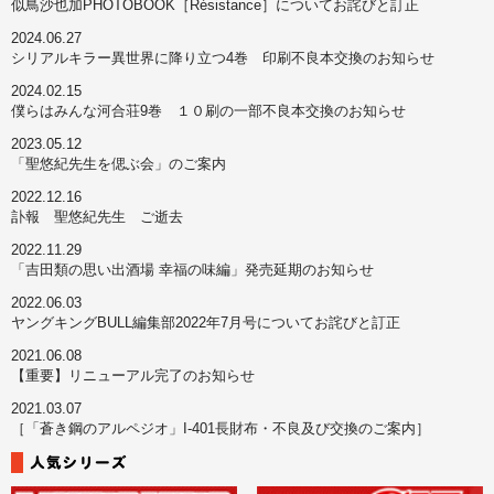
似鳥沙也加PHOTOBOOK［Résistance］についてお詫びと訂正
2024.06.27
シリアルキラー異世界に降り立つ4巻 印刷不良本交換のお知らせ
2024.02.15
僕らはみんな河合荘9巻 １０刷の一部不良本交換のお知らせ
2023.05.12
「聖悠紀先生を偲ぶ会」のご案内
2022.12.16
訃報 聖悠紀先生 ご逝去
2022.11.29
「吉田類の思い出酒場 幸福の味編」発売延期のお知らせ
2022.06.03
ヤングキングBULL編集部2022年7月号についてお詫びと訂正
2021.06.08
【重要】リニューアル完了のお知らせ
2021.03.07
［「蒼き鋼のアルペジオ」I-401長財布・不良及び交換のご案内］