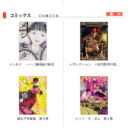
メシモク ～一ノ瀬姉妹の食卓...
レザレクション ー近代医学の怪...
踊る千年家族 第９巻
イッツ・ダ・ボム 第１巻