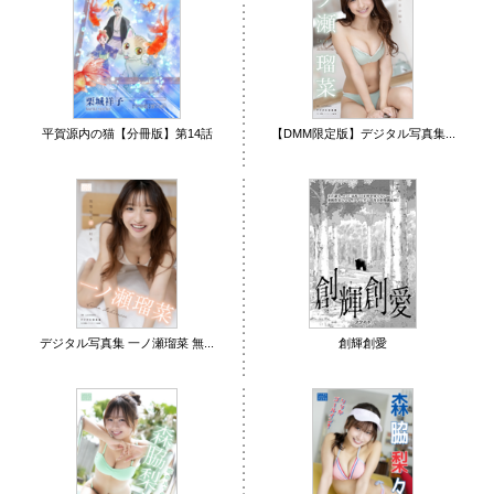
平賀源内の猫【分冊版】第14話
【DMM限定版】デジタル写真集...
デジタル写真集 一ノ瀬瑠菜 無...
創輝創愛