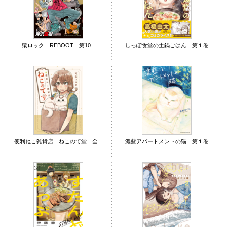
猿ロック REBOOT 第10...
しっぽ食堂の土鍋ごはん 第１巻
便利ねこ雑貨店 ねこのて堂 全...
濃藍アパートメントの猫 第１巻