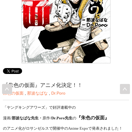
『朱色の仮面』アニメ化決定！！
朱色の仮面
,
那波なばな
,
Dr.Poro
「ヤングキングアワーズ」で好評連載中の
『朱色の仮面』
漫画/
那波なばな先生・
原作/
Dr.Poro先生
の
のアニメ化が
ロサンゼルスで開催中の
Anime Expoで発表されました！