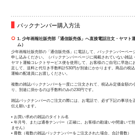
バックナンバー購入方法
1. 少年画報社販売部「通信販売係」へ直接電話注文・ヤマ
ム）
少年画報社販売部の「通信販売係」に電話して、バックナンバーペー
申し込みください。（バックナンバーページに掲載されていない雑誌
ヤマト運輸コレクトサービス便を使用して、お客様のご自宅に早急に
足して、送料と代引き手数料計530円が別途にかかります。商品の税
運輸の配達員にお渡しください。
複数の雑誌バックナンバーを一度にご注文されて、税込み定価金額の小計
り、別途に掛かるのは手数料のみの230円です。
雑誌バックナンバーのご注文の際には、お電話で、必ず下記の事項を
伝え願います。
• お買い求めの雑誌のタイトル名
• 年月号、または通巻ナンバー（正確に。お客様の勘違いや間違いで
ません）
• 冊数（複数の雑誌バックナンバーをご注文された場合、合計冊数）