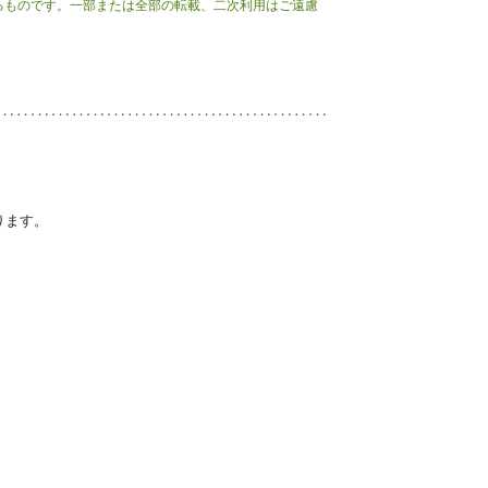
るものです。一部または全部の転載、二次利用はご遠慮
ります。
）