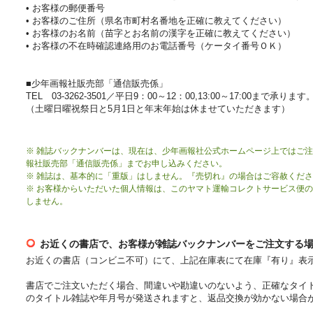
• お客様の郵便番号
• お客様のご住所（県名市町村名番地を正確に教えてください）
• お客様のお名前（苗字とお名前の漢字を正確に教えてください）
• お客様の不在時確認連絡用のお電話番号（ケータイ番号ＯＫ）
■少年画報社販売部「通信販売係」
TEL 03-3262-3501／平日9：00～12：00,13:00～17:00まで承ります
（土曜日曜祝祭日と5月1日と年末年始は休ませていただきます）
※ 雑誌バックナンバーは、現在は、少年画報社公式ホームページ上ではご
報社販売部「通信販売係」までお申し込みください。
※ 雑誌は、基本的に「重版」はしません。『売切れ』の場合はご容赦くだ
※ お客様からいただいた個人情報は、このヤマト運輸コレクトサービス便
しません。
お近くの書店で、お客様が雑誌バックナンバーをご注文する
お近くの書店（コンビニ不可）にて、上記在庫表にて在庫『有り』表
書店でご注文いただく場合、間違いや勘違いのないよう、正確なタイ
のタイトル雑誌や年月号が発送されますと、返品交換が効かない場合