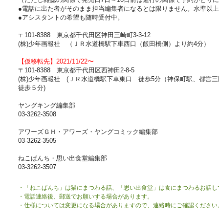
●電話に出た者がそのまま担当編集者になるとは限りません。水準以
●アシスタントの希望も随時受付中。
〒101-8388 東京都千代田区神田三崎町3-3-12
(株)少年画報社 （ＪＲ水道橋駅下車西口（飯田橋側）より約4分）
【仮移転先】2021/11/22〜
〒101-8388 東京都千代田区西神田2-8-5
(株)少年画報社 (ＪＲ水道橋駅下車東口 徒歩5分（神保町駅、都営
徒歩５分)
ヤングキング編集部
03-3262-3508
アワーズＧＨ・アワーズ・ヤングコミック編集部
03-3262-3505
ねこぱんち・思い出食堂編集部
03-3262-3507
・「ねこぱんち」は猫にまつわる話、「思い出食堂」は食にまつわるお話し
・電話連絡後、郵送でお願いする場合があります。
・仕様については変更になる場合がありますので、連絡時にご確認ください