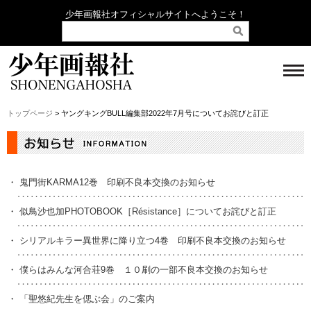
少年画報社オフィシャルサイトへようこそ！
トップページ
> ヤングキングBULL編集部2022年7月号についてお詫びと訂正
・
鬼門街KARMA12巻 印刷不良本交換のお知らせ
・
似鳥沙也加PHOTOBOOK［Résistance］についてお詫びと訂正
・
シリアルキラー異世界に降り立つ4巻 印刷不良本交換のお知らせ
・
僕らはみんな河合荘9巻 １０刷の一部不良本交換のお知らせ
・
「聖悠紀先生を偲ぶ会」のご案内