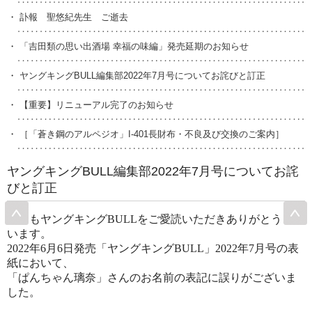
・
訃報 聖悠紀先生 ご逝去
・
「吉田類の思い出酒場 幸福の味編」発売延期のお知らせ
・
ヤングキングBULL編集部2022年7月号についてお詫びと訂正
・
【重要】リニューアル完了のお知らせ
・
［「蒼き鋼のアルペジオ」I-401長財布・不良及び交換のご案内］
ヤングキングBULL編集部2022年7月号についてお詫
びと訂正
いつもヤングキングBULLをご愛読いただきありがとうござ
います。
2022年6月6日発売「ヤングキングBULL」2022年7月号の表
紙において、
「ぱんちゃん璃奈」さんのお名前の表記に誤りがございま
した。