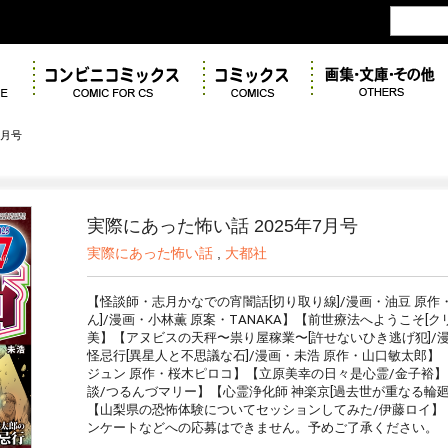
7月号
実際にあった怖い話 2025年7月号
実際にあった怖い話
,
大都社
【怪談師・志月かなでの宵闇話[切り取り線]/漫画・油豆 
原作
ん]/漫画・小林薫 原案・TANAKA】
【前世療法へようこそ
[ク
美】【
アヌビスの天秤〜祟り屋稼業
〜
[許せないひき逃げ犯]
/
怪忌行[異星人と不思議な石]/漫画・未浩 原作・山口敏太郎】
ジュン 原作・桜木ピロコ】
【立原美幸の日々是心霊/金子裕】
談/つるんづマリー】
【心霊浄化師 神楽京[過去世が重なる輪廻
【山梨県の恐怖体験についてセッションしてみた/伊藤ロイ】
ンケートなどへの応募はできません。予めご了承ください。