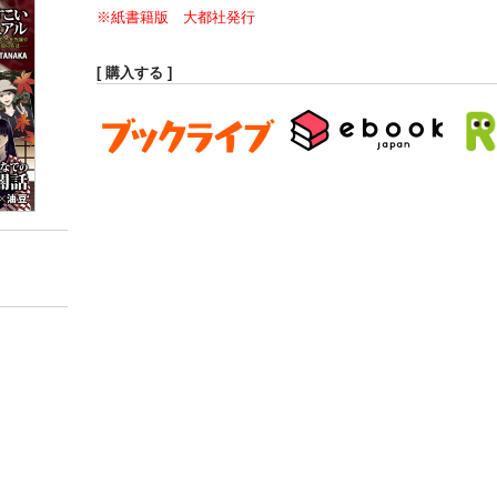
※紙書籍版 大都社発行
[ 購入する ]