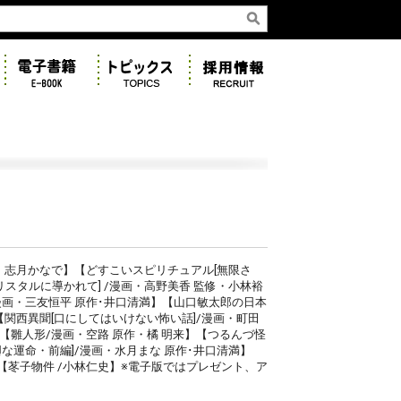
・志月かなで】
【どすこいスピリチュアル[無限さ
リスタルに導かれて] /漫画・高野美香 監修・小林裕
漫画・三友恒平 原作･井口清満】
【山口敏太郎の日本
【関西異聞[口にしてはいけない怖い話]/漫画・町田
【雛人形/漫画・空路 原作・橘 明来】
【つるんづ怪
な運命・前編]/漫画・水月まな 原作･井口清満】
【苳子物件 /小林仁史】※電子版ではプレゼント、ア