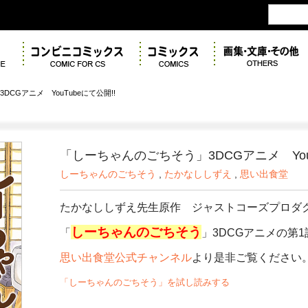
CGアニメ YouTubeにて公開!!
「しーちゃんのごちそう」3DCGアニメ YouT
しーちゃんのごちそう
,
たかなししずえ
,
思い出食堂
たかなししずえ先生原作 ジャストコーズプロダ
しーちゃんのごちそう
「
」3DCGアニメの第1
思い出食堂公式チャンネル
より是非ご覧ください
「しーちゃんのごちそう」を試し読みする