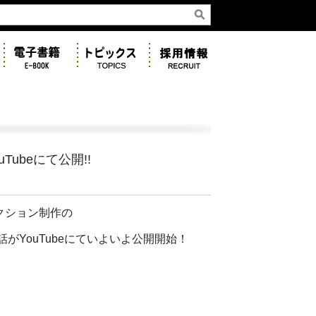
ubeにて公開!!
クション制作の
話がYouTubeにていよいよ公開開始！
。