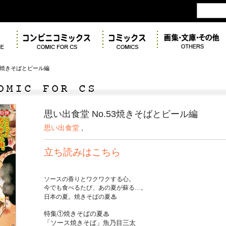
53焼きそばとビール編
思い出食堂 No.53焼きそばとビール編
思い出食堂
,
立ち読みはこちら
ソースの香りとワクワクする心。
今でも食べるたび、あの夏が蘇る…。
♨︎
日本の夏。焼きそばの夏
特集①焼きそばの夏
♨︎
「ソース焼きそば」魚乃目三太