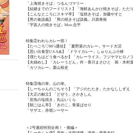
「上海焼きそば」つるんづマリー
【結婚までのフードリスト】「海鮮あんかけ焼きそば」ただ
【こんなところにスキマ亭】「塩焼きそば」加藤やすと
【男の食談義】「男の焼きそば談義」川原将裕
「宇宙人の焼きそば」Moo.念平
特集②われらカレー部！
【たべごろ♡80’s通信】「夏野菜のカレー」サード大沼
【思い出食堂U.S.A
♨︎
】「ドライカレー」しゅりんぷ小林
【僕たちはどう食べるか】「カレーライス」フジヤマヒロノ
【夫婦めし】「カレーうどん」作・香川まさひと 画・木村
「カツカレー」栗山裕史
特集③海の幸、山の幸。
【しーちゃんのごちそう】「アジのたたき」たかなししずえ
【大正の献立】「どぜう」さかきしん
「岩魚の塩焼き」丸山いくら
【朝ごはん亭】「きのこ」青菜ぱせり
「サザエ」赤嶺シーサー
＜2号連続特別企画！・後編＞
【らーめんと僕】
原作・吉田清継、漫画・尾形未紀