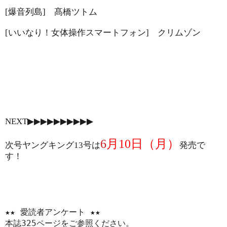
[
爆音列島
]
髙橋ツトム
[
いいなり！女体操作スマートフォン
]
クリムゾン
▶
▶
▶
▶
▶
▶
▶
▶
▶
▶
NEXT
6
月
10
日（月）
次号ヤングキング
13
号は
発売で
す！
★★ 愛読者アンケート ★★
本誌
325
ページをご参照ください。