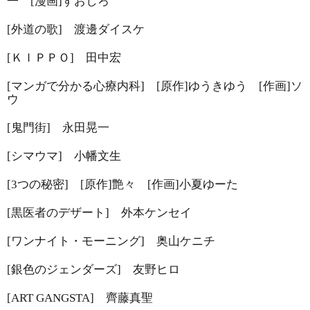
一
[
漫画
]
すおしろ
[
外道の歌
]
渡邊ダイスケ
[
ＫＩＰＰＯ
]
田中宏
[
マンガで分かる心療内科
]
[
原作
]
ゆうきゆう
[
作画
]
ソ
ウ
[
鬼門街
]
永田晃一
[
シマウマ
]
小幡文生
[
3
つの秘密
]
[
原作
]
艶々
[
作画
]
小夏ゆーた
[
黒医者のデザート
]
外本ケンセイ
[
ワンナイト・モーニング
]
奥山ケニチ
[
銀色のジェンダーズ
]
友野ヒロ
[
ART GANGSTA
]
齊藤真聖