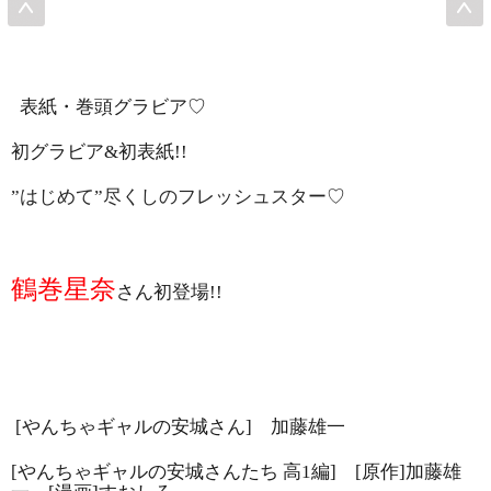
表紙・巻頭グラビア♡
初グラビア
&
初表紙
!!
”
はじめて
”
尽くしのフレッシュスター♡
鶴巻星奈
さん初登場
!!
[
やんちゃギャルの安城さん
]
加藤雄一
[
やんちゃギャルの安城さんたち 高
1
編
]
[
原作
]
加藤雄