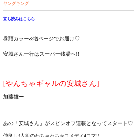
ヤングキング
立ち読みはこちら
巻頭カラー
&
増ページでお届け♡
安城さん一行はスーパー銭湯へ
!!
[
やんちゃギャルの安城さん
]
加藤雄一
あの「安城さん」がスピンオフ連載となってスタート♡
仲良し
3
人組のわちゃわちゃコメディ
4
コマ
!!