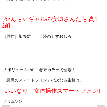
[
やんちゃギャルの安城さんたち 高
1
編
]
［原作］加藤雄一 ［漫画］すおしろ
大ボリューム
18P
！ 巻末カラーで登場！
「悪魔のスマートフォン」の次なる生贄は…
[
いいなり！女体操作スマートフォン
]
クリムゾン