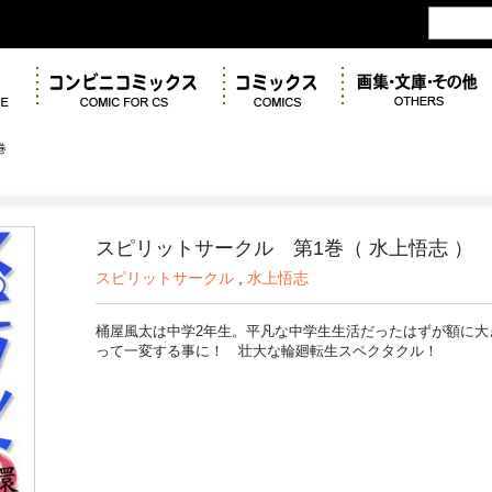
巻
スピリットサークル 第1巻（ 水上悟志 ）
スピリットサークル
,
水上悟志
桶屋風太は中学2年生。平凡な中学生生活だったはずが額に大
って一変する事に！ 壮大な輪廻転生スペクタクル！