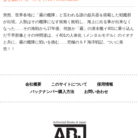
突然、世界各地に「霧の艦隊」と言われる謎の超兵器を搭載した戦艦群
が出現。人類はその艦隊になす術無く敗戦し、海上に出る事が出来なく
なった……その海戦から17年後、何故か「霧」の潜水艦イ401に乗り込ん
だ千早群像とその仲間達は、イ401の人体化（メンタルモデル）のイオナ
と共に、霧の艦隊に戦いを挑む……究極のＳＦ海洋戦記、ついに発
売！！
会社概要
このサイトについて
採用情報
バックナンバー購入方法
お問い合わせ