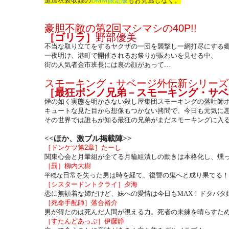
追加衣装収録の
DMM
限定版
もお見逃しなく。
豪胆不敵の第
2
回マシマシの
40P!!
［ゴリラ］
野部優美
不当な取り立てをするヤクザの一団を襲撃し一網打尽にする
一夜明け、港町で開催されるお祭りが賑わいを見せる中、
街の人気者金市班長には裏の顔があって…
スモーキング・サベージ外伝新シリーズ
［最狂ボンノ兄弟－スモーキング・サベ
煙の如く実態を明かさない殺し屋集団スモーキングの落吐師
キュートな見た目から想像もつかない拷問で、今日も元気に悪
その世界では誰もが知る最狂の兄弟がまだスモーキングに入
<<
ほか、激ブル掲載陣
>>
［ドンケツ第
2
章］たーし
関東心会と月暈組が企てる月輪組潰しの動きは本格化し、燻
［罰］柳内大樹
日常を失った男は時を経て、復讐の鬼へと成り果てる！
平穏な
［シスタードントクライ］夕海
恋に無頓着な姉だけど、妹への愛情は今日も
MAX
！ドタバタ
［死命手配師］落合裕介
男が得たのは死んだ人間が視える力。死者の未練を晴らすた
［すたんどあっぷ］伊藤静