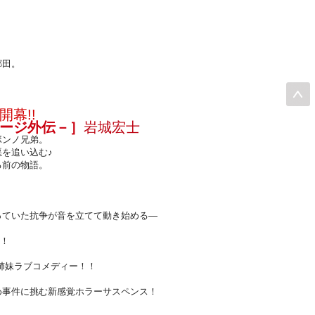
郷田。
開幕
!!
ージ外伝－］
岩城宏士
ボンノ兄弟。
を追い込む♪
る前の物語。
っていた抗争が音を立てて動き始める
―
！
姉妹ラブコメディー！！
め事件に挑む新感覚ホラーサスペンス！