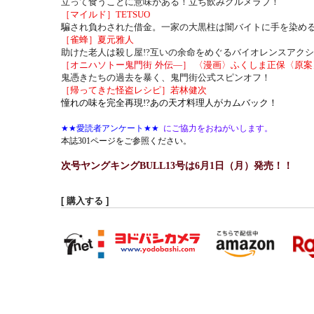
立って食うことに意味がある！立ち飲みグルメラブ！
［マイルド］
TETSUO
騙され負わされた借金。一家の大黒柱は闇バイトに手を染め
［雀蜂］夏元雅人
助けた老人は殺し屋
!?
互いの余命をめぐるバイオレンスアクシ
［オニハソトー鬼門街
外伝
―
］
〈漫画〉ふくしま正保〈原案
鬼憑きたちの過去を暴く、鬼門街公式スピンオフ！
［帰ってきた怪盗レシピ］若林健次
憧れの味を完全再現
!?
あの天才料理人がカムバック！
★★
愛読者アンケート
★★
にご協力をおねがいします。
本誌
301
ページをご参照ください。
次号ヤングキング
BULL13
号は
6
月
1
日（月）発売！！
[ 購入する ]