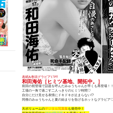
表紙
&
巻頭グラビア
17P
!!
和田海佑［ヒミツ基地、開拓中。］
前回の初登場で話題を呼んだみゅうちゃんが早くも再登場！
工場の一角で過ごす二人っきりのヒミツ時間♡
自分にだけ見せる表情にドキドキが止まらない
!?
同僚のみゅうちゃんと夏の始まりを告げるホットなグラビア
大ボリュームの
デジタル写真集
も発売中！