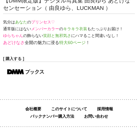
【DMM限定版】デジタル写真集 由良ゆら あどけな
センセーション（ 由良ゆら、LUCKMAN ）
気分は
あなた
の
プリンセス
♡
通常版にはない
メンバーカラー
の
キラキラ衣装
もたっぷりお届け！
ゆらちゃん
の飾らない
笑顔と無邪気さ
にハマること間違いなし！
60
あどけなさ
全開の魅力に浸る
特大
ページ
！
[ 購入する ]
会社概要
このサイトについて
採用情報
バックナンバー購入方法
お問い合わせ