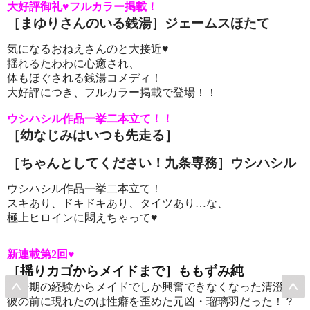
大好評御礼♥フルカラー掲載！
［
まゆりさんのいる銭湯
］ジェームスほたて
気になるおねえさんのと大接近♥
揺れるたわわに心癒され、
体もほぐされる銭湯コメディ！
大好評につき、フルカラー掲載で登場！！
ウシハシル作品一挙二本立て！！
［
幼なじみはいつも先走る
］
［
ちゃんとしてください！九条専務
］ウシハシル
ウシハシル作品一挙二本立て！
スキあり、ドキドキあり、タイツあり…な、
極上ヒロインに悶えちゃって♥
新連載第2回♥
［揺りカゴからメイドまで
］ももずみ純
幼少期の経験からメイドでしか興奮できなくなった清澄。
彼の前に現れたのは性癖を歪めた元凶・瑠璃羽だった！？