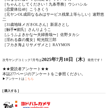
［ちゃんとしてください！九条専務］ウシハシル
［恋愛体位48］こうきくう
［元ヤンOL成田なるみはサービス残業上等らしい］速野悠
二
［31歳地味メガネOLさん］新居さとし
［触手♥彼氏］さんりようこ
［ふうふよきかな〜夫婦善哉〜］佐野タカシ
［淫れる森の魔女］蛇光院三郎
［フカき海よりサメザメと］RAYMON
2025年7月10日（木）
次号ヤングコミック7月号は
発売です！
★★愛読者アンケート★★
本誌277ページのアンケートをご参照ください。
▶アンケートは
こちら
[ 購入する ]