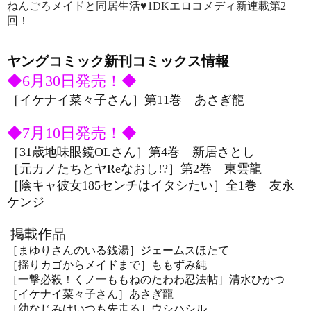
ねんごろメイドと同居生活♥
1DKエロコメディ新連載第2
回！
ヤングコミック新刊コミックス情報
◆6月30日発売！◆
［イケナイ菜々子さん
］第11巻
あさぎ龍
◆7月10日発売！◆
［31歳地味眼鏡OLさん
］第4巻
新居さとし
［元カノたちとヤReなおし!?
］第2巻
東雲龍
［陰キャ彼女185センチはイタシたい
］全1巻
友永
ケンジ
掲載作品
［まゆりさんのいる銭湯］ジェームスほたて
［揺りカゴからメイドまで］ももずみ純
［一撃必殺！くノ一ももねのたわわ忍法帖］清水ひかつ
［イケナイ菜々子さん］あさぎ龍
［幼なじみはいつも先走る］ウシハシル