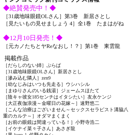
◆絶賛発売中！◆
［31歳地味眼鏡OLさん］第3巻 新居さとし
［見たいもの見せましょう 4］全1巻 たまはがね
◆12月10日発売！◆
［元カノたちとヤReなおし！？］第1巻 東雲龍
掲載作品
［だらしのない姉］ぷらぱ
［31歳地味眼鏡OLさん］新居さとし
［滲み込む隣人］zen9
［幼なじみはいつも先走る］ウシハシル
［まゆりさんのいる銭湯］ジェームスほたて
［陰キャ彼女185センチはイタシたい］友永ケンジ
［大正夜伽浪漫～金曜日の花嫁～］速野悠二
［こんな治療はございません～セックスセラピスト溝脇八
重のカルテ～］オダマまくまく
［お前の眼鏡は間違っている！］小野寺浩二
［イケナイ菜々子さん］あさぎ龍
［黒-kuro-］佐野タカシ