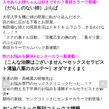
スキありお姉ちゃんは好きですか？巻頭カラーで登場!!
［
だらしのない姉
］
ぷらぱ
大学入学を機に姉の部屋に転がり込んだボク。
目の前に広がる下着とお部屋…
無防備な姉との同居生活はドキドキ ムラムラ…するわけな
く…！？
「ナナの裏ドル活動」「淫魔乙女の胸の内」「裏ギリ愛」
のぷらぱが、
巻頭カラーでカムバック新連載!!
性のお悩みを解決♥センターカラー新連載！
［
こんな治療はございません〜セックスセラピス
ト溝脇八重のカルテ〜
］オダマまくまく
医者の卵・高橋翼の研修先は、
性のお悩み専門のセックスクリニックだった…！？
患者の抱える下半身のお悩みを凄腕ギャルセラピストが解
決♥
期待の新鋭、ヤングコミックにセンターカラーで初登場！
ヤングコミック新刊コミックス情報