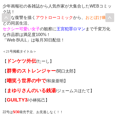
少年画報社の各雑誌から人気作家が大集合したWEBコミッ
ク誌！
残虐な復讐を描く
アウトローコミック
から、
おとぼけ幽霊
との同居生活、
セクシー可愛い女子
の観察に
王宮犯罪ロマン
まで千変万化
な作品群は満足度100%！
「Web BULL」は毎月30日配信！
＜21号掲載タイトル＞
ドンケツ外伝
【
/たーし】
群青のストレンジャー
【
/関口太郎】
嘲笑う世界の中で
【
/和泉亜明】
まゆりさんのいる銭湯
【
/ジェームスほたて】
GUILTY3
【
/小林拓己】
22号は
5/30
発売予定、お見逃しなく！！