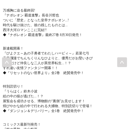
万感胸に迫る最終回!
『ナポレオン 覇道進撃』長谷川哲也
ついに「歴史」となった皇帝ナポレオン
...
!
時代を駆け抜けた、彼の残したものとは
...
西洋大河ロマンここに完結!!
◆『ナポレオン 覇道進撃』最終27巻 8月30日発売！
新連載開幕！
『ぴよクエ～あの子勇者でわたしハーピィ～』若菜七弓
天真爛漫でちんちくりんなひよりと、優秀だがお堅いきび
凸凹だけど仲良しな二人が異世界転生
...
！？
すれ違い友情ファンタジー開幕！！
◆『リセットのない世界より』全2巻 絶賛発売中！
特別読切り！
『うらはく』鈴木小波
絵の中の猿が逃げた
...
！？
展覧会を成功させる、博物館の“裏側”お見せします！
煌びやかな絵の中で行われる大捕物、特別読切りで登場！
◆『ダンジョン＆デリバリー』全1巻 絶賛発売中！
コミックス最新刊発売！