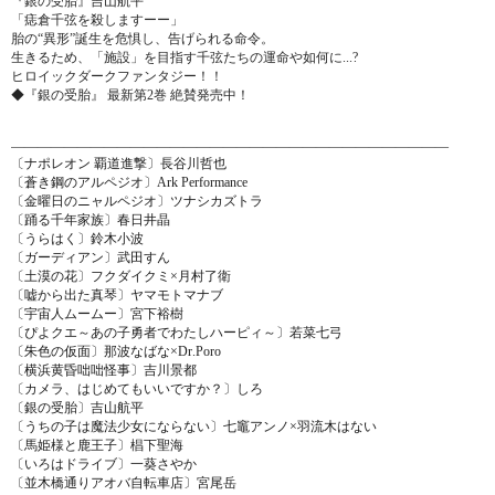
『銀の受胎』吉山航平
「
痣倉千弦を殺します
ーー」
胎の“異形”誕生を危惧し、告げられる命令。
生きるため、「施設」を目指す千弦たちの運命や如何に
...
?
ヒロイックダークファンタジー！！
◆『銀の受胎』 最新第2巻 絶賛発売中！
―――――――――――――――――――――――――――――――――
〔ナポレオン 覇道進撃〕長谷川哲也
〔蒼き鋼のアルペジオ〕Ark Performance
〔金曜日のニャルペジオ〕ツナシカズトラ
〔踊る千年家族〕春日井晶
〔うらはく〕鈴木小波
〔ガーディアン〕武田すん
〔土漠の花〕フクダイクミ
×
月村了衛
〔嘘から出た真琴〕ヤマモトマナブ
〔宇宙人ムームー〕宮下裕樹
〔ぴよクエ～あの子勇者でわたしハーピィ～〕若菜七弓
〔朱色の仮面〕那波なばな
×
Dr.Poro
〔横浜黄昏咄咄怪事〕吉川景都
〔カメラ、はじめてもいいですか？〕しろ
〔銀の受胎〕吉山航平
〔うちの子は魔法少女にならない〕七竈アンノ
×
羽流木はない
〔馬姫様と鹿王子〕椙下聖海
〔いろはドライブ〕一葵さやか
〔並木橋通りアオバ自転車店〕宮尾岳