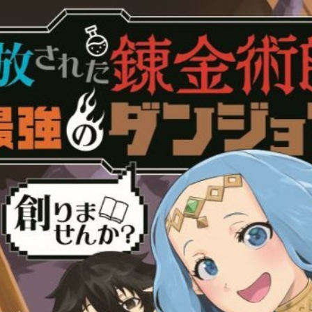
:dkxtypktx:bbb.lunktkrzunluz.vn.oi