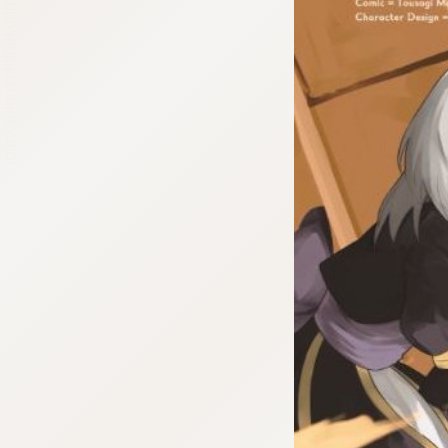
:dkxtypktx:bbb.lunktkrzunluz.vn.oi