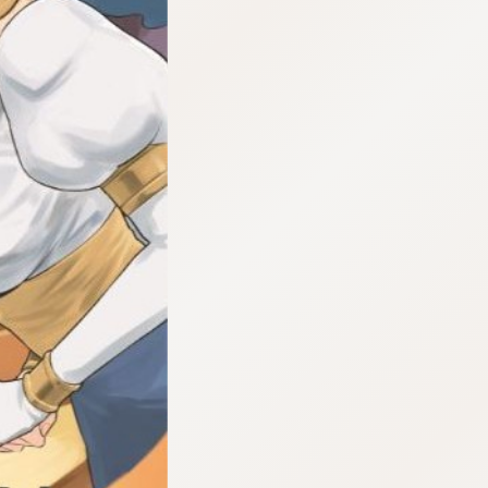
:dkxtypktx:bbb.lunktkrzunluz.vn.oi