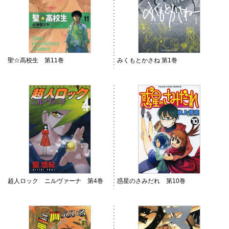
聖☆高校生 第11巻
みくもとかさね 第1巻
超人ロック ニルヴァーナ 第4巻
惑星のさみだれ 第10巻