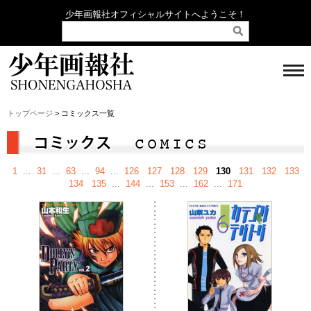
少年画報社オフィシャルサイトへようこそ！
トップページ
> コミックス一覧
1
...
31
...
63
...
94
...
126
127
128
129
130
131
132
133
134
135
...
144
...
153
...
162
...
171