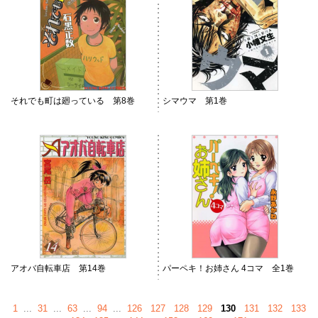
それでも町は廻っている 第8巻
シマウマ 第1巻
アオバ自転車店 第14巻
パーペキ！お姉さん 4コマ 全1巻
1
...
31
...
63
...
94
...
126
127
128
129
130
131
132
133